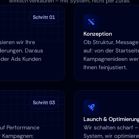
wirklich verkaufen – mit System, nicht per Zufall.
Schritt 01
Konzeption
eren wir Ihre 
Ob Struktur, Message 
derungen. Daraus 
auf: von der Startseit
 oder Ads Kunden 
Kampagnenideen werde
Ihnen feinjustiert.
Schritt 03
Launch & Optimierun
uf Performance 
Wir schalten scharf – 
r Kampagnen: 
System, wir optimier