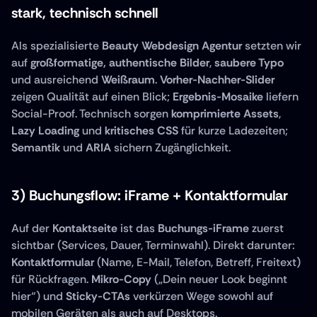
stark, technisch schnell
Als spezialisierte 
Beauty Webdesign Agentur
 setzten wir 
auf 
großformatige, authentische Bilder
, 
saubere Typo
und ausreichend 
Weißraum
. 
Vorher-Nachher-Slider
zeigen Qualität auf einen Blick; 
Ergebnis-Mosaike
 liefern 
Social-Proof. Technisch sorgen 
komprimierte Assets
, 
Lazy Loading
 und 
kritisches CSS
 für kurze Ladezeiten; 
Semantik
 und 
ARIA
 sichern Zugänglichkeit.
3) Buchungsflow: iFrame + Kontaktformular
Auf der 
Kontaktseite
 ist das 
Buchungs-iFrame
 zuerst 
sichtbar (Services, Dauer, Terminwahl). Direkt darunter: 
Kontaktformular
 (Name, E-Mail, Telefon, Betreff, Freitext) 
für Rückfragen. 
Mikro-Copy
 („Dein neuer Look beginnt 
hier“) und 
Sticky-CTAs
 verkürzen Wege sowohl auf 
mobilen Geräten als auch auf Desktops.