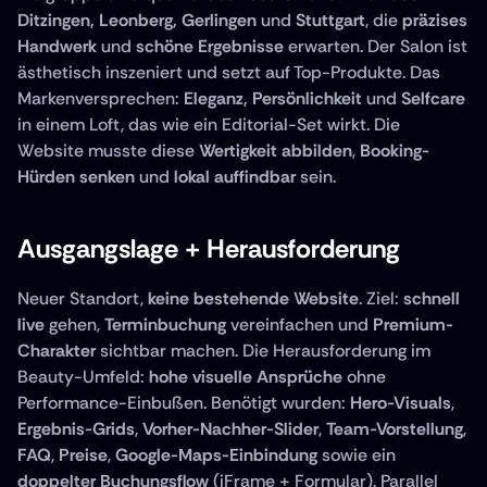
Ditzingen, Leonberg, Gerlingen 
und
 Stuttgart
, die 
präzises 
Handwerk
 und 
schöne Ergebnisse
 erwarten. Der Salon ist 
ästhetisch inszeniert und setzt auf Top-Produkte. Das 
Markenversprechen: 
Eleganz, Persönlichkeit 
und
 Selfcare
in einem Loft, das wie ein Editorial-Set wirkt. Die 
Website musste diese 
Wertigkeit abbilden
, 
Booking-
Hürden senken
 und 
lokal auffindbar
 sein.
Ausgangslage + Herausforderung
Neuer Standort, 
keine bestehende Website
. Ziel: 
schnell 
live
 gehen, 
Terminbuchung
 vereinfachen und 
Premium-
Charakter
 sichtbar machen. Die Herausforderung im 
Beauty-Umfeld: 
hohe visuelle Ansprüche
 ohne 
Performance-Einbußen. Benötigt wurden: 
Hero-Visuals
, 
Ergebnis-Grids
, 
Vorher-Nachher-Slider
, 
Team-Vorstellung
, 
FAQ
, 
Preise
, 
Google-Maps-Einbindung
 sowie ein 
doppelter Buchungsflow
 (iFrame + Formular). Parallel 