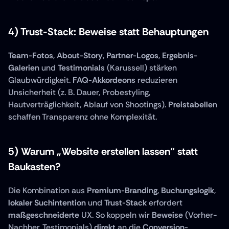
4) Trust-Stack: Beweise statt Behauptungen
Team-Fotos
, 
About-Story
, 
Partner-Logos
, 
Ergebnis-
Galerien
 und 
Testimonials
 (Karussell) stärken 
Glaubwürdigkeit. 
FAQ-Akkordeons
 reduzieren 
Unsicherheit (z. B. Dauer, Probestyling, 
Hautverträglichkeit, Ablauf von Shootings). 
Preistabellen
schaffen Transparenz ohne Komplexität.
5) Warum „Website erstellen lassen“ statt 
Baukasten?
Die Kombination aus 
Premium-Branding
, 
Buchungslogik
, 
lokaler Suchintention
 und 
Trust-Stack
 erfordert 
maßgeschneiderte
 UX. So koppeln wir 
Beweise
 (Vorher-
Nachher, Testimonials) 
direkt
 an die 
Conversion-