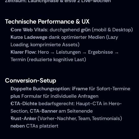
Zeitraum: Launchphase & erste 2 Live-Wochen
Technische Performance & UX
Core Web Vitals
: durchgehend 
grün
 (mobil & Desktop)
Kurze Ladewege
 dank optimierter Medien (Lazy 
Loading, komprimierte Assets)
Klarer Flow
: Hero → Leistungen → Ergebnisse → 
Termin (reduzierte kognitive Last)
Conversion-Setup
Doppelte Buchungsoption
: 
iFrame
 für Sofort-Termine 
plus
 Formular für individuelle Anfragen
CTA-Dichte
 bedarfsgerecht: Haupt-CTA in Hero-
Section, 
CTA-Banner
 am Seitenende
Trust-Anker
 (Vorher-Nachher, Team, Testimonials) 
neben
 CTAs platziert