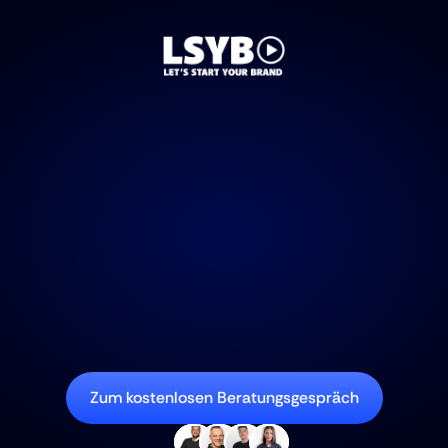
Professionelle Website 
erstellen lassen – 
in nur 7 Tagen.
Für Selbstständige, Dienstleister:innen, Agenturen und 
KMUs, die mit ihrer Website endlich mehr Kunden, 
Vertrauen und Sichtbarkeit gewinnen wollen.
Zum kostenlosen Beratungsgespräch