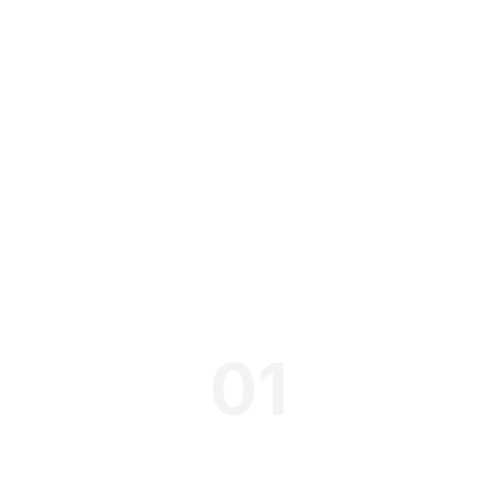
r bewährter Ans
atengetrieben. E
01
Tiefenana
Kompass