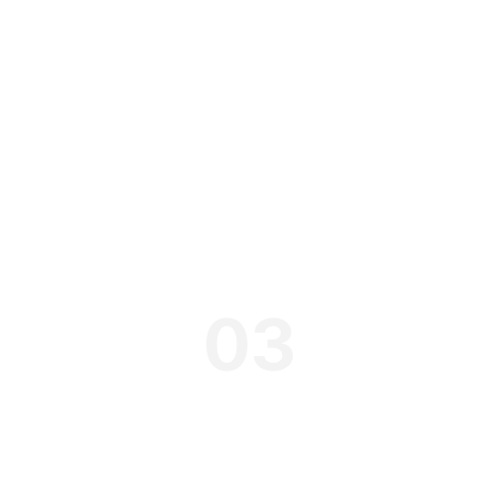
03
Website L